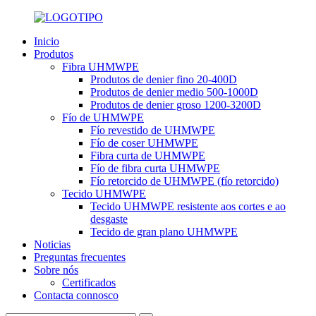
Inicio
Produtos
Fibra UHMWPE
Produtos de denier fino 20-400D
Produtos de denier medio 500-1000D
Produtos de denier groso 1200-3200D
Fío de UHMWPE
Fío revestido de UHMWPE
Fío de coser UHMWPE
Fibra curta de UHMWPE
Fío de fibra curta UHMWPE
Fío retorcido de UHMWPE (fío retorcido)
Tecido UHMWPE
Tecido UHMWPE resistente aos cortes e ao
desgaste
Tecido de gran plano UHMWPE
Noticias
Preguntas frecuentes
Sobre nós
Certificados
Contacta connosco