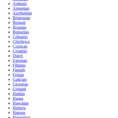
Amharic
Armenian
Azerbaijani
Belarusian
Bengali
Bosnian
Bulgarian
Cebuano
Chichewa
Corsican
Croatian
Dutch
Estonian
Filipino
Finnish
Frisian
Galician
Georgian
Gujarati
Haitian
Hausa
Hawaiian
Hebrew
Hmong
Hungarian