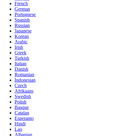
French
German
Portuguese
Spanish
Russian
Japanese
Korean
Arabic
Irish
Greek
Turkish
Italian
Danish
Romanian
Indonesian
Czech
Afrikaans
Swedish
Polish
Basque
Catalan
Esperanto
Hindi
Lao
Albanian