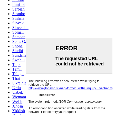
Punjabi
Serbian
Sesotho
Sinhala
Slovak
Slovenian
Somali
Samoan
Scots Gaelic
Shona
Sindhi
Sundanese
Swahili
Tajik
Tamil
Telugu
Thai
Ukrainian
Urdu
Uzbek
Vietnamese
Welsh
Xhosa
Yiddish